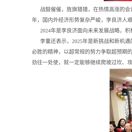
战鼓催催，旌旗猎猎，在热情高涨的会
年，国内外经济形势复杂严峻，李良济人
2024年是李良济面向未来发展战略，
李董还表示，2025年是新挑战和新
必胜的精神，以超常规的努力争取超预期
劲往一处使，就一定能够继续爬坡过坎、