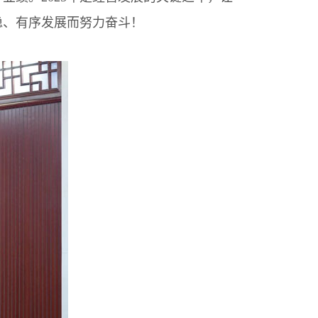
稳、有序发展而努力奋斗！