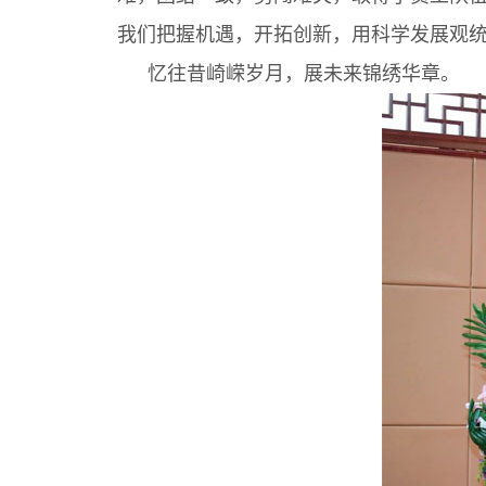
我们把握机遇，开拓创新，用科学发展观
忆往昔崎嵘岁月，展未来锦绣华章。