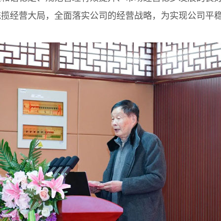
统揽经营大局，全面落实公司的经营战略，为实现公司平