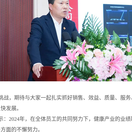
的新挑战，期待与大家一起扎实抓好销售、效益、质量、服
又快发展。
示：2024年，在全体员工的共同努力下，健康产业的业
多方面的不懈努力。