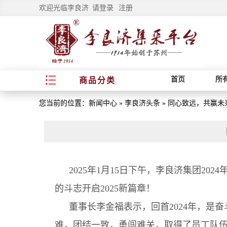
欢迎光临李良济
请登录
注册
首页
所
商品分类
您当前的位置：
新闻中心
»
李良济头条
»
同心致远，共赢未
2025年1月15日下午，李良济集团
的斗志开启2025新篇章！
董事长李金福表示，回首2024年，
难，团结一致，勇闯难关，取得了员工队伍