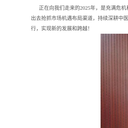
正在向我们走来的2025年，是充满
出去抢抓市场机遇布局渠道，持续深耕中
行，实现新的发展和跨越！