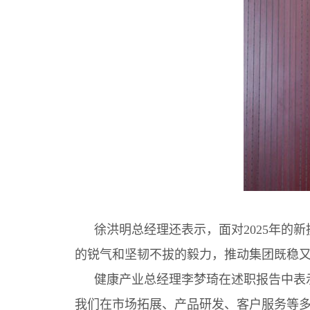
徐洪明总经理还表示，面对2025年
的锐气和坚韧不拔的毅力，推动集团既稳
健康产业总经理李梦琦在述职报告中表
我们在市场拓展、产品研发、客户服务等