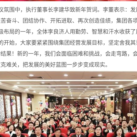
议氛围中，执行董事长李建华致新年贺词。李董表示：发展
艰苦奋斗、团结协作、开拓进取、再次创造佳绩，集团各
积极布局的一年，全体李良济人用勤劳、智慧和汗水收获
机遇的开始，大家要紧紧围绕集团经营发展目标，坚定舍我
的结果！新的一年，我们会面临困难和挑战，会走弯路，
攻克难关，把发展的美好蓝图一步步变成现实。