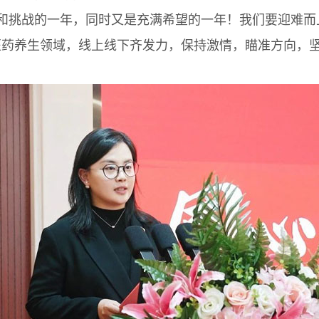
危机和挑战的一年，同时又是充满希望的一年！我们要迎难
医药养生领域，线上线下齐发力，保持激情，瞄准方向，