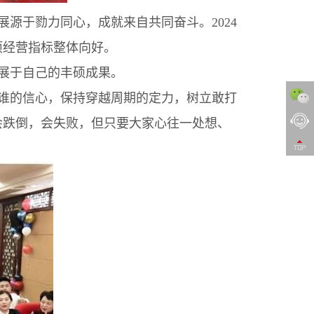
源于勠力同心，成就来自共同奋斗。2024
项经营指标整体向好。
了展于自己的丰硕成果。
其谁的信心，保持穿越周期的定力，树立敢打
会跌倒，会失败，但只要大家心往一处想、