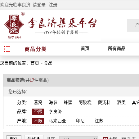
欢迎光临李良济
请登录
注册
首页
所有商品
商品分类
您当前的位置：
首页
»
食品
商品筛选
(共
17
件商品)
您已选择：
分类：
燕窝
海参
蜂蜜
阿胶糕
煲汤料
酒类
其
品牌：
不限
李良济
产地：
不限
马来西亚
印尼
江苏
*