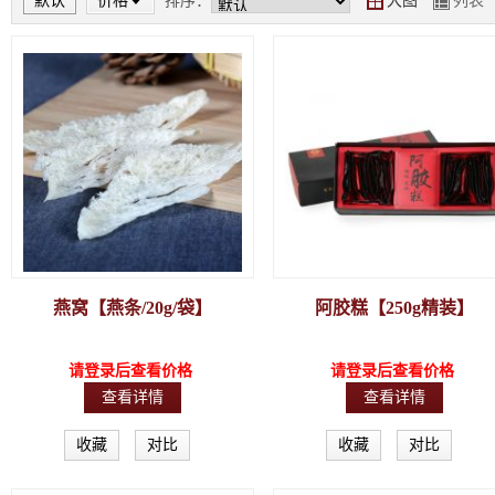
默认
价格
排序：
大图
列表
Y
Z
燕窝【燕条/20g/袋】
阿胶糕【250g精装】
请登录后查看价格
请登录后查看价格
查看详情
查看详情
收藏
对比
收藏
对比