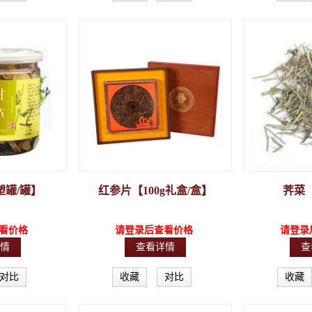
塑罐/罐】
红参片【100g礼盒/盒】
荠菜【
看价格
请登录后查看价格
请登录
情
查看详情
查
对比
收藏
对比
收藏