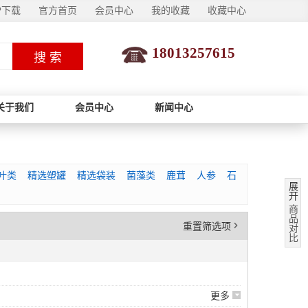
P下载
官方首页
会员中心
我的收藏
收藏中心
18013257615
搜 索
关于我们
会员中心
新闻中心
叶类
精选塑罐
精选袋装
菌藻类
鹿茸
人参
石
展
开
商
品
'
重置筛选项
对
比
6
更多