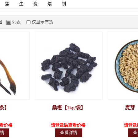
焦
生
炭
煨
制
图
列表
仅显示有货
Z
1条】
桑椹【1kg/袋】
麦芽【
看价格
请登录后查看价格
请登录
情
查看详情
查