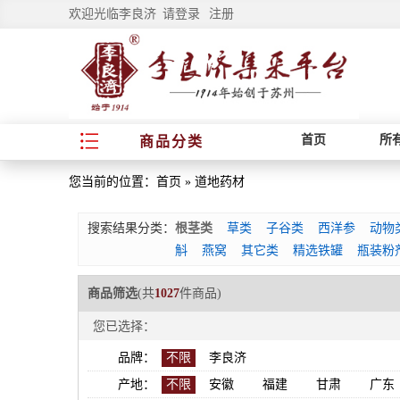
欢迎光临李良济
请登录
注册
首页
所
商品分类
您当前的位置：
首页
»
道地药材
搜索结果分类：
根茎类
草类
子谷类
西洋参
动物
斛
燕窝
其它类
精选铁罐
瓶装粉
商品筛选
(共
1027
件商品)
您已选择：
品牌：
不限
李良济
产地：
不限
安徽
福建
甘肃
广东