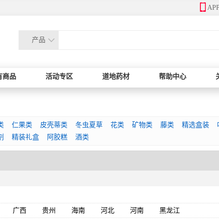
AP
产品
有商品
活动专区
道地药材
帮助中心
类
仁果类
皮壳蒂类
冬虫夏草
花类
矿物类
藤类
精选盒装
剂
精装礼盒
阿胶糕
酒类
广西
贵州
海南
河北
河南
黑龙江