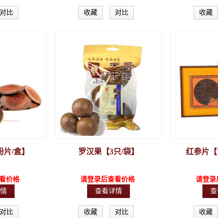
对比
收藏
对比
收藏
粉片/盒】
罗汉果【3只/袋】
红参片【7
看价格
请登录后查看价格
请登录
情
查看详情
查
对比
收藏
对比
收藏