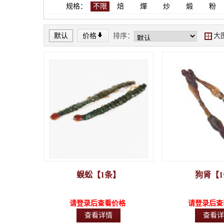
规格：
不限
焙
燀
炒
煅
粉
*
默认
价格
排序：
大
Y
蜈蚣【1条】
狗肾【
请登录后查看价格
请登录后查
查看详情
查看详