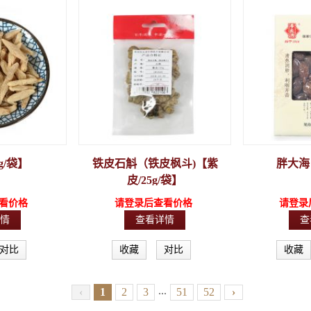
g/袋】
铁皮石斛（铁皮枫斗)【紫
胖大海【
皮/25g/袋】
看价格
请登录后查看价格
请登录
情
查看详情
查
对比
收藏
对比
收藏
...
‹
1
2
3
51
52
›