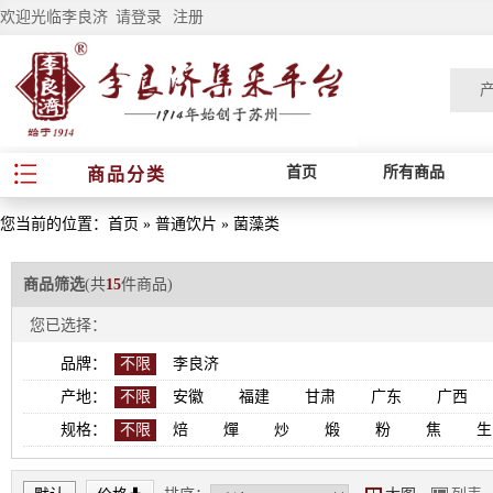
欢迎光临李良济
请登录
注册
首页
所有商品
商品分类
您当前的位置：
首页
»
普通饮片
»
菌藻类
商品筛选
(共
15
件商品)
您已选择：
品牌：
不限
李良济
产地：
不限
安徽
福建
甘肃
广东
广西
规格：
不限
焙
燀
炒
煅
粉
焦
生
*