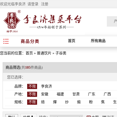
欢迎光临李良济
请登录
注册
首页
所有商品
商品分类
您当前的位置：
首页
»
普通饮片
»
子谷类
商品筛选
(共
105
件商品)
您已选择：
品牌：
不限
李良济
产地：
不限
安徽
福建
甘肃
广东
广西
规格：
不限
焙
燀
炒
煅
粉
焦
生
*