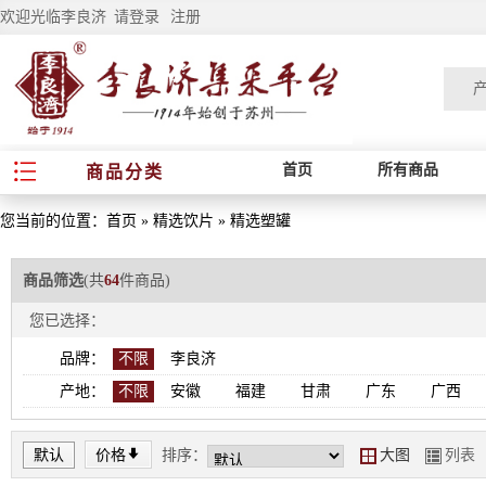
欢迎光临李良济
请登录
注册
首页
所有商品
商品分类
您当前的位置：
首页
»
精选饮片
»
精选塑罐
商品筛选
(共
64
件商品)
您已选择：
品牌：
不限
李良济
产地：
不限
安徽
福建
甘肃
广东
广西
*
默认
价格
排序：
大图
列表
Y
Z