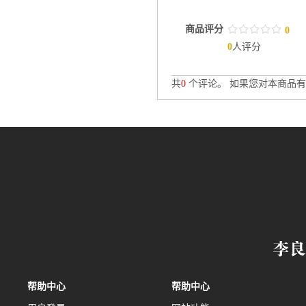
商品评分
/
.
/
.
/
.
/
.
/
.
0
0
人评分
共
0
个评论。 如果您对本商品有
帮助中心
帮助中心