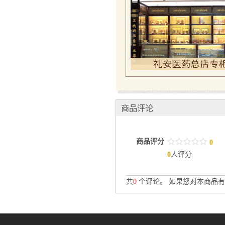
商品评论
商品评分
/
.
/
.
/
.
/
.
/
.
0
0
人评分
共
0
个评论。 如果您对本商品有