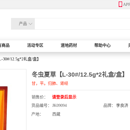
AP
产品
有商品
活动专区
道地药材
帮助中心
30#/12.5g*2礼盒/盒】
冬虫夏草【L-30#/12.5g*2礼盒/盒】
甘，平。归肺、肾经
销售价：
请登录后显示
货品编号：
JK09094
品牌：
李良济
产地：
西藏