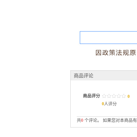
商品评论
商品评分
/
.
/
.
/
.
/
.
/
.
0
0
人评分
共
0
个评论。 如果您对本商品有