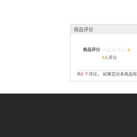
商品评论
商品评分
/
.
/
.
/
.
/
.
/
.
0
0
人评分
共
0
个评论。 如果您对本商品有