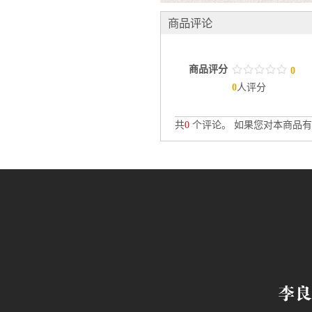
商品评论
商品评分
/
.
/
.
/
.
/
.
/
.
0
0
人评分
共
0
个评论。 如果您对本商品有