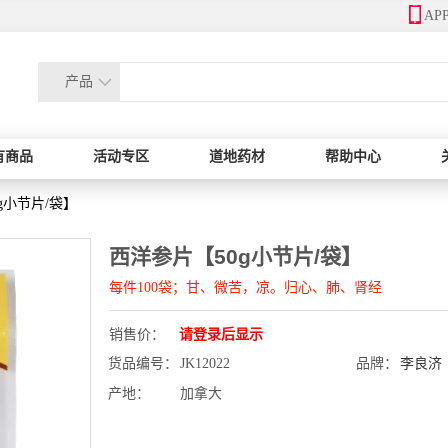
AP
产品
有商品
活动专区
道地药材
帮助中心
g小节片/袋】
西洋参片【50g小节片/袋】
每件100袋；甘、微苦，凉。归心、肺、肾经
销售价：
请登录后显示
货品编号：
JK12022
品牌：
李良济
产地：
加拿大