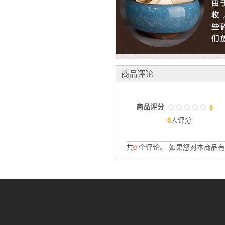
商品评论
商品评分
/
.
/
.
/
.
/
.
/
.
0
0
人评分
共
0
个评论。 如果您对本商品有