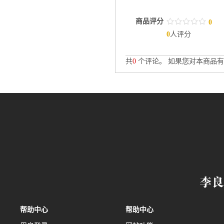
商品评分
/
.
/
.
/
.
/
.
/
.
0
0
人评分
共
0
个评论。 如果您对本商品有
帮助中心
帮助中心