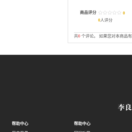
商品评分
/
.
/
.
/
.
/
.
/
.
0
0
人评分
共
0
个评论。 如果您对本商品有
帮助中心
帮助中心