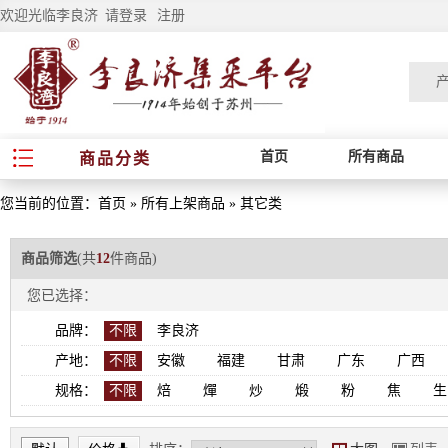
欢迎光临李良济
请登录
注册
首页
所有商品
商品分类
您当前的位置：
首页
»
所有上架商品
»
其它类
商品筛选
(共
12
件商品)
您已选择：
品牌：
不限
李良济
产地：
不限
安徽
福建
甘肃
广东
广西
规格：
不限
焙
燀
炒
煅
粉
焦
生
*