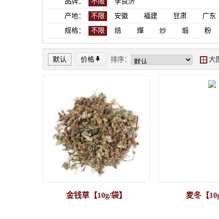
品牌：
不限
李良济
产地：
不限
安徽
福建
甘肃
广东
规格：
不限
焙
燀
炒
煅
粉
*
默认
价格
排序：
大
Y
金钱草【10g/袋】
麦冬【10