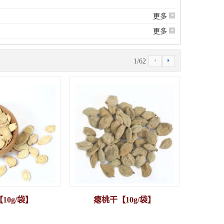
6
更多
6
更多
4
5
1
/
62
10g/袋】
瘪桃干【10g/袋】