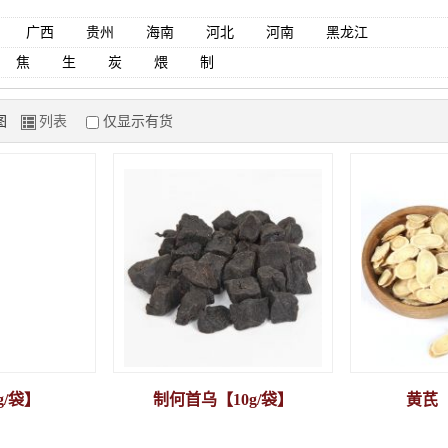
广西
贵州
海南
河北
河南
黑龙江
焦
生
炭
煨
制
图
列表
仅显示有货
Z
g/袋】
制何首乌【10g/袋】
黄芪【