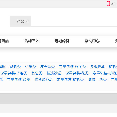
AP
产品
有商品
活动专区
道地药材
帮助中心
塑罐
动物类
仁果类
皮壳蒂类
定量包装-根茎类
冬虫夏草
矿物
定量包装-子谷类
其它类
精选铁罐
定量包装-花类
定量包装-动物
糕
定量包装-藤类
参茸滋补品
定量包装-矿物类
海参
酒类
定