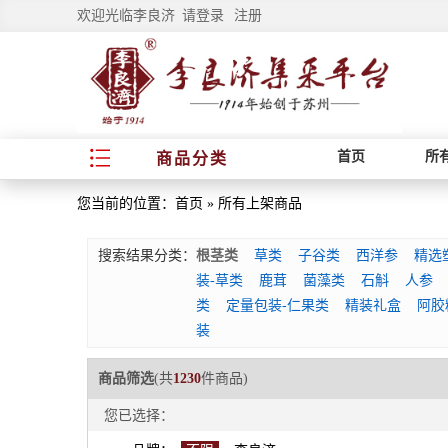
欢迎光临李良济
请登录
注册
首页
所
商品分类
您当前的位置：
首页
»
所有上架商品
搜索结果分类：
根茎类
草类
子谷类
西洋参
精选
装-草类
鹿茸
菌藻类
石斛
人参
类
定量包装-仁果类
精装礼盒
阿胶
装
商品筛选
(共
1230
件商品)
您已选择：