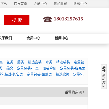
P下载
官方首页
会员中心
我的收藏
收藏中心
18013257615
搜 索
关于我们
会员中心
新闻中心
类
花类
藤类
精选盒装
叶类
精选袋装
定量包
展
类
燕窝
定量包装-叶类
瓶装粉剂
定量包装-皮壳蒂
开
量包装过-其它类
定量包装-菌藻类
精选饮片
定量包
商
品
对
比
'
重置筛选项